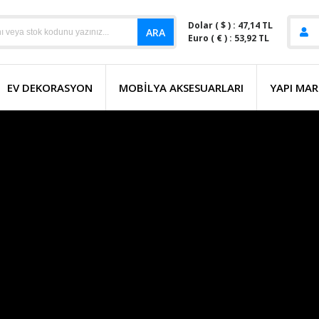
Dolar ( $ ) : 47,14 TL
ARA
Euro ( € ) : 53,92 TL
EV DEKORASYON
MOBILYA AKSESUARLARI
YAPI MAR