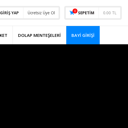
0
GIRIŞ YAP
Ücretsiz Üye Ol
SEPETIM
0.00 TL
KET
DOLAP MENTEŞELERİ
BAYI GIRIŞI