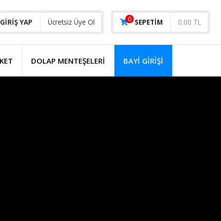
0
GIRIŞ YAP
Ücretsiz Üye Ol
SEPETIM
0.00 TL
KET
DOLAP MENTEŞELERİ
BAYI GIRIŞI