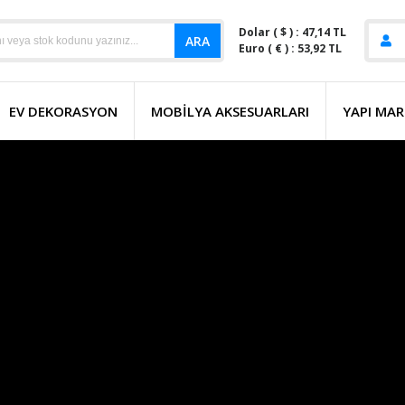
Dolar ( $ ) : 47,14 TL
ARA
Euro ( € ) : 53,92 TL
EV DEKORASYON
MOBILYA AKSESUARLARI
YAPI MAR