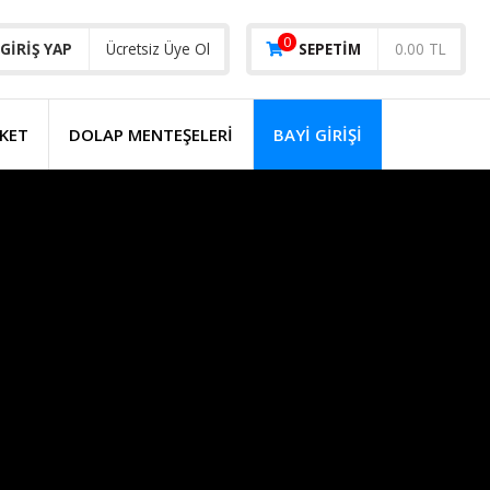
0
GIRIŞ YAP
Ücretsiz Üye Ol
SEPETIM
0.00 TL
KET
DOLAP MENTEŞELERİ
BAYI GIRIŞI