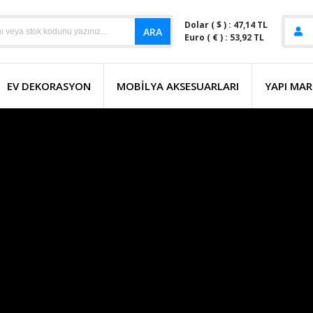
Dolar ( $ ) : 47,14 TL
ARA
Euro ( € ) : 53,92 TL
EV DEKORASYON
MOBILYA AKSESUARLARI
YAPI MAR